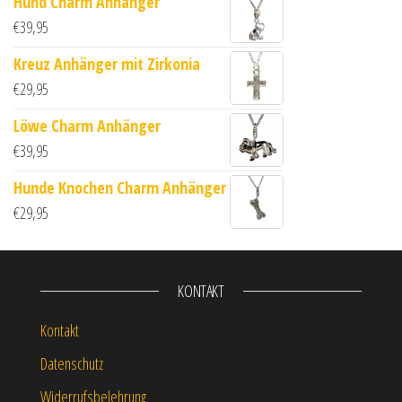
Hund Charm Anhänger
€
39,95
Kreuz Anhänger mit Zirkonia
€
29,95
Löwe Charm Anhänger
€
39,95
Hunde Knochen Charm Anhänger
€
29,95
KONTAKT
Kontakt
Datenschutz
Widerrufsbelehrung