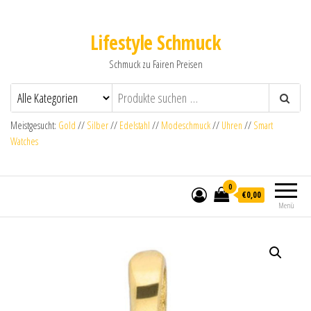
Lifestyle Schmuck
Schmuck zu Fairen Preisen
Meistgesucht:
Gold
//
Silber
//
Edelstahl
//
Modeschmuck
//
Uhren
//
Smart
Watches
0
€0,00
Menü