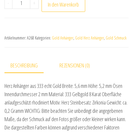
Herz Anhänger aus 333 echt Gold mit Zirkonia Menge
-
+
In den Warenkorb
Artikelnummer:
A268
Kategorien:
Gold Anhänger
,
Gold Herz Anhänger
,
Gold Schmuck
BESCHREIBUNG
REZENSIONEN (0)
Herz Anhänger aus 333 echt Gold Breite: 5,6 mm Höhe: 5,2 mm Ösen
Innendurchmesser 2 mm Material: 333 Gelbgold 8 Karat Oberfläche
anlaufgeschützt rhodiniert Motiv: Herz Steinbesatz: Zirkonia Gewicht: ca.
0,2 Gramm WICHTIG: Bitte beachten Sie unbedingt die angegebenen
Maße, da der Schmuck auf den Fotos größer oder kleiner wirken kann.
Die dargestellten Farben können aufgrund verschiedener Faktoren