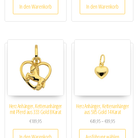
In den Warenkorb
In den Warenkorb
Herz Anhänger, Kettenanhänger
Herz Anhänger, Kettenanhänger
mit Pferd aus 333 Gold 8 Karat
aus 585 Gold 14 Karat
Preisspanne: €
€
189,95
€
49,95
–
€
89,95
Dieses
In den Warenkorb
Ausführung wählen