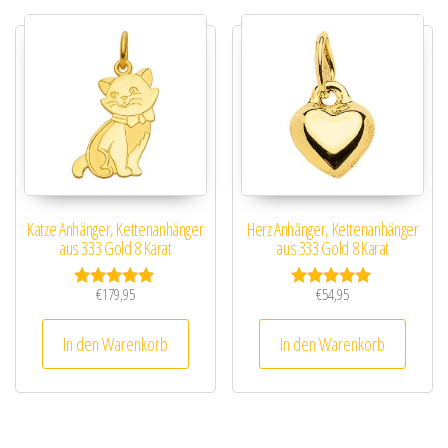
Katze Anhänger, Kettenanhänger
Herz Anhänger, Kettenanhänger
aus 333 Gold 8 Karat
aus 333 Gold 8 Karat
€
179,95
€
54,95
Bewertet mit
Bewertet mit
5.00
5.00
von 5
von 5
In den Warenkorb
In den Warenkorb