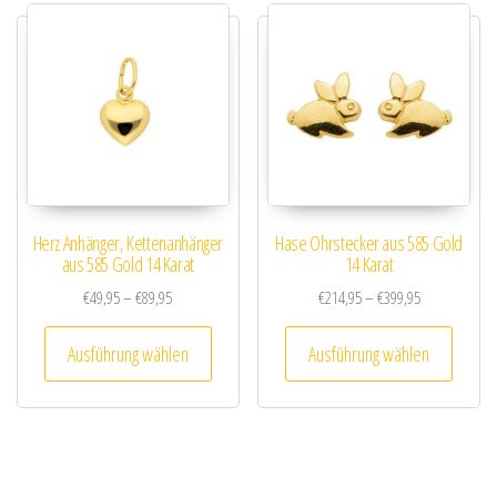
Herz Anhänger, Kettenanhänger
Hase Ohrstecker aus 585 Gold
aus 585 Gold 14 Karat
14 Karat
Preisspanne: €49,95 bis €89,95
Preisspanne: 
€
49,95
–
€
89,95
€
214,95
–
€
399,95
Dieses Produkt weist mehrere Varianten au
Dieses
Ausführung wählen
Ausführung wählen