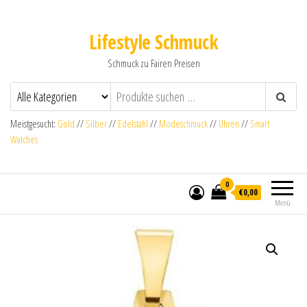
Lifestyle Schmuck
Schmuck zu Fairen Preisen
Meistgesucht:
Gold
//
Silber
//
Edelstahl
//
Modeschmuck
//
Uhren
//
Smart
Watches
0
€0,00
Menü