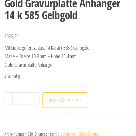
Gold Gravurplatte Anhänger
14 k 585 Gelbgold
€
399,95
Mit Liebe gefertigt aus: 14 Karat ( 585 ) Gelbgold
Maße – Breite 10,8 mm – Höhe 15,4 mm
Gold Gravurplatte Anhänger
2 vorrätig
Gold Gravurplatte Anhänger 14 k 585 Gelbgold Menge
-
+
In den Warenkorb
Artikelnummer:
12019
Kategorien:
Gold Anhänger
,
Gold Schmuck