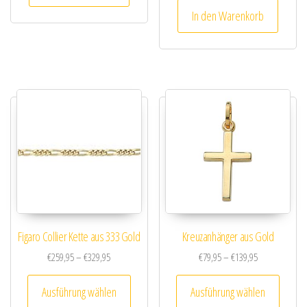
In den Warenkorb
Figaro Collier Kette aus 333 Gold
Kreuzanhänger aus Gold
Preisspanne: €259,95 bis €329,95
Preisspanne: €
€
259,95
–
€
329,95
€
79,95
–
€
139,95
Dieses Produkt weist mehrere Varianten au
Dieses
Ausführung wählen
Ausführung wählen