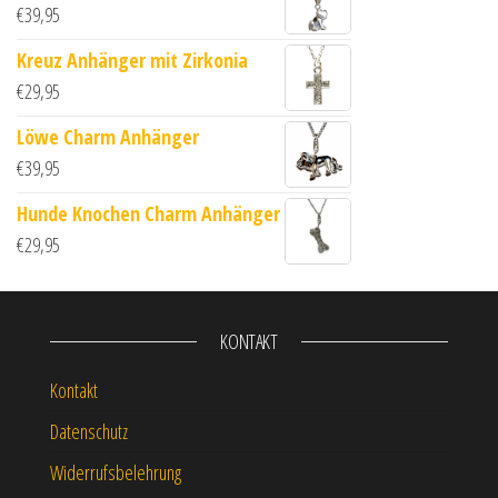
€
39,95
Kreuz Anhänger mit Zirkonia
€
29,95
Löwe Charm Anhänger
€
39,95
Hunde Knochen Charm Anhänger
€
29,95
KONTAKT
Kontakt
Datenschutz
Widerrufsbelehrung