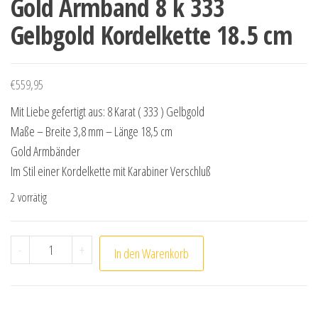
Gold Armband 8 k 333
Gelbgold Kordelkette 18.5 cm
€
559,95
Mit Liebe gefertigt aus: 8 Karat ( 333 ) Gelbgold
Maße – Breite 3,8 mm – Länge 18,5 cm
Gold Armbänder
Im Stil einer Kordelkette mit Karabiner Verschluß
2 vorrätig
Gold Armband 8 k 333 Gelbgold Kordelkette 18.5 cm Me
-
+
In den Warenkorb