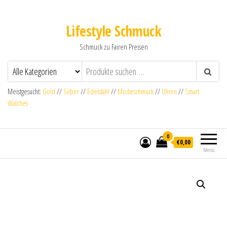
Lifestyle Schmuck
Schmuck zu Fairen Preisen
Meistgesucht:
Gold
//
Silber
//
Edelstahl
//
Modeschmuck
//
Uhren
//
Smart
Watches
0
€0,00
Menü