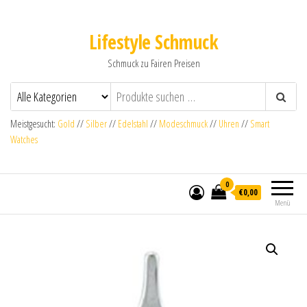
Lifestyle Schmuck
Schmuck zu Fairen Preisen
Meistgesucht:
Gold
//
Silber
//
Edelstahl
//
Modeschmuck
//
Uhren
//
Smart
Watches
0
€0,00
Menü