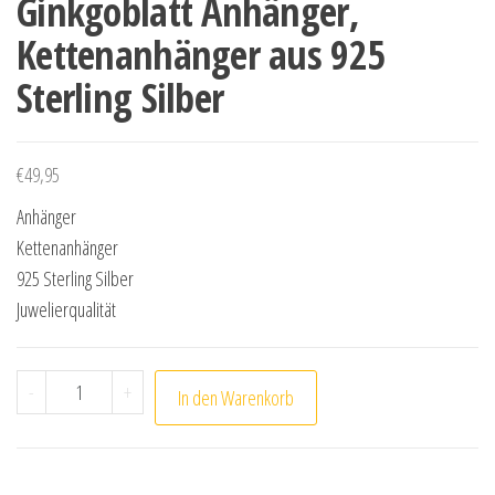
Ginkgoblatt Anhänger,
Kettenanhänger aus 925
Sterling Silber
€
49,95
Anhänger
Kettenanhänger
925 Sterling Silber
Juwelierqualität
Ginkgoblatt Anhänger, Kettenanhänger aus 925 Sterlin
-
+
In den Warenkorb