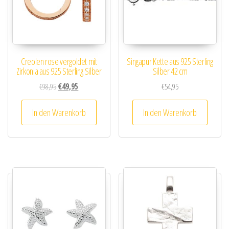
Creolen rose vergoldet mit
Singapur Kette aus 925 Sterling
Zirkonia aus 925 Sterling Silber
Silber 42 cm
Ursprünglicher Preis war: €98,95
Aktueller Preis ist: €49,95.
€
98,95
€
49,95
€
54,95
In den Warenkorb
In den Warenkorb