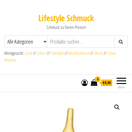
Lifestyle Schmuck
Schmuck zu Fairen Preisen
Meistgesucht:
Gold
//
Silber
//
Edelstahl
//
Modeschmuck
//
Uhren
//
Smart
Watches
0
€0,00
Menü