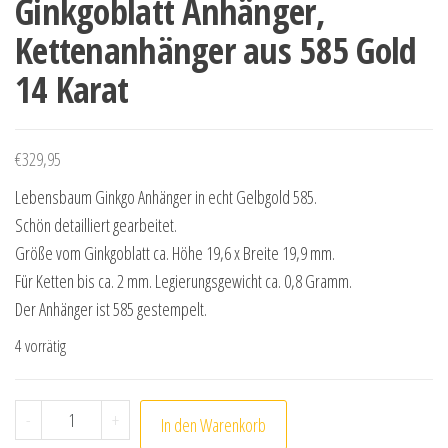
Ginkgoblatt Anhänger,
Kettenanhänger aus 585 Gold
14 Karat
€
329,95
Lebensbaum Ginkgo Anhänger in echt Gelbgold 585.
Schön detailliert gearbeitet.
Größe vom Ginkgoblatt ca. Höhe 19,6 x Breite 19,9 mm.
Für Ketten bis ca. 2 mm. Legierungsgewicht ca. 0,8 Gramm.
Der Anhänger ist 585 gestempelt.
4 vorrätig
Ginkgoblatt Anhänger, Kettenanhänger aus 585 Gold 1
-
+
In den Warenkorb