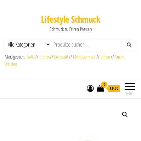
Lifestyle Schmuck
Schmuck zu Fairen Preisen
Meistgesucht:
Gold
//
Silber
//
Edelstahl
//
Modeschmuck
//
Uhren
//
Smart
Watches
0
€0,00
Menü