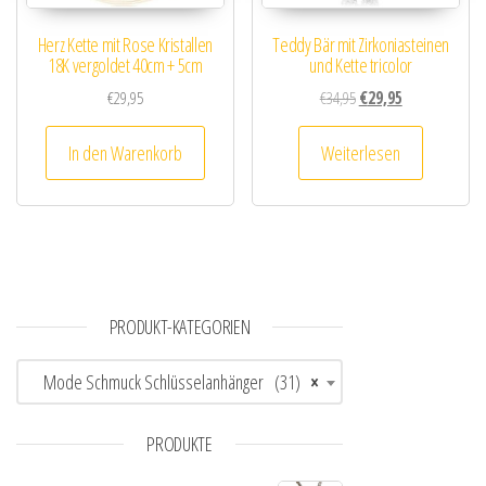
Herz Kette mit Rose Kristallen
Teddy Bär mit Zirkoniasteinen
18K vergoldet 40cm + 5cm
und Kette tricolor
Ursprünglicher Preis wa
Aktueller Preis i
€
29,95
€
34,95
€
29,95
In den Warenkorb
Weiterlesen
PRODUKT-KATEGORIEN
Mode Schmuck Schlüsselanhänger (31)
×
PRODUKTE