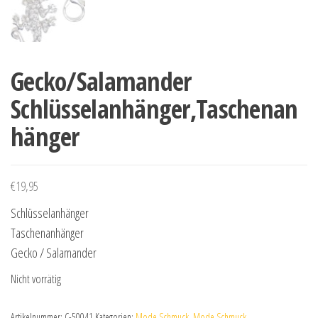
Gecko/Salamander
Schlüsselanhänger,Taschenan
hänger
€
19,95
Schlüsselanhänger
Taschenanhänger
Gecko / Salamander
Nicht vorrätig
Artikelnummer:
C-50041
Kategorien:
Mode Schmuck
,
Mode Schmuck