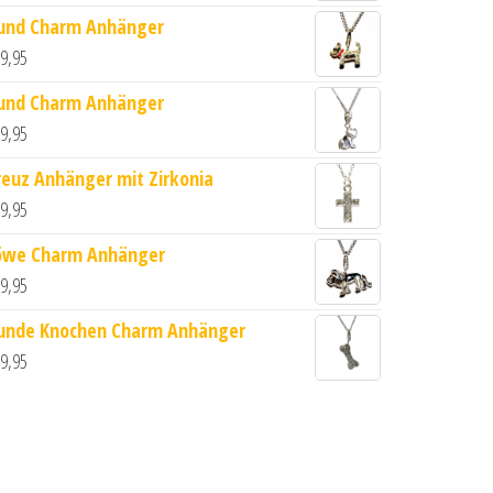
und Charm Anhänger
9,95
und Charm Anhänger
9,95
reuz Anhänger mit Zirkonia
9,95
öwe Charm Anhänger
9,95
 cm Menge
unde Knochen Charm Anhänger
9,95