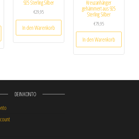
e
925 Sterling Silber
Kreuzanhänger
gehämmert aus 925
€
29,95
Sterling Silber
€
79,95
In den Warenkorb
In den Warenkorb
DEIN KONTO
onto
count