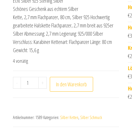
Echt Silber 925 Sterling Silber
H
Schönes Geschenk aus echtem Silber
€
2
Kette, 2,7 mm Flachpanzer, 80 cm, Silber 925 Hochwertig
gearbeitete Halskette Flachpanzer, 2,7 mm breit aus 925er
H
Silber Abmessung: 2,7 mm Legierung: 925/000 Silber
€
3
Verschluss: Karabiner Kettenart: Flachpanzer Länge: 80 cm
K
Gewicht: 15,6 g
€
2
4 vorrätig
L
€
3
Flachpanzer Collier Kette aus 925 Sterling Silber 80
-
+
In den Warenkorb
H
€
2
Artikelnummer:
1589
Kategorien:
Silber Ketten
,
Silber Schmuck