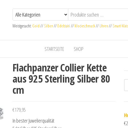
Meistgesucht:
Gold
//
Silber
//
Edelstahl
//
Modeschmuck
//
Uhren
//
Smart Wat
STARTSEITE
SHOP
Flachpanzer Collier Kette
aus 925 Sterling Silber 80
cm
€
179,95
H
In bester Juwelierqualität
€
2