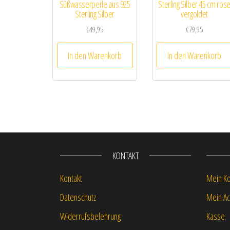
Süßwasserperle aus 925
Sterling Silber 45 cm ros
Sterling Silber
vergoldet
€
49,95
€
79,95
In den Warenkorb
In den Warenkorb
KONTAKT
Kontakt
Mein K
Datenschutz
Mein Ac
Widerrufsbelehrung
Kasse