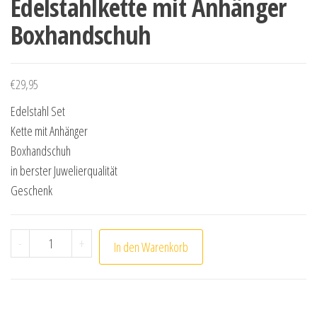
Edelstahlkette mit Anhänger
Boxhandschuh
€
29,95
Edelstahl Set
Kette mit Anhänger
Boxhandschuh
in berster Juwelierqualität
Geschenk
Edelstahlkette mit Anhänger Boxhandschuh Menge
-
+
In den Warenkorb