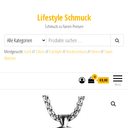
Lifestyle Schmuck
Schmuck zu Fairen Preisen
Meistgesucht:
Gold
//
Silber
//
Edelstahl
//
Modeschmuck
//
Uhren
//
Smart
Watches
0
€0,00
Menü