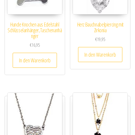
Hunde Knochen aus Edelstahl
Herz Bauchnabelpiercing mit
Schlüsselanhänger,Taschenanhä
Zirkonia
nger
€
19,95
€
16,95
In den Warenkorb
In den Warenkorb