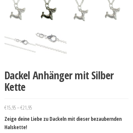
Dackel Anhänger mit Silber
Kette
Preisspanne: €15,95 bis €21,95
€
15,95
–
€
21,95
Zeige deine Liebe zu Dackeln mit dieser bezaubernden
Halskette!