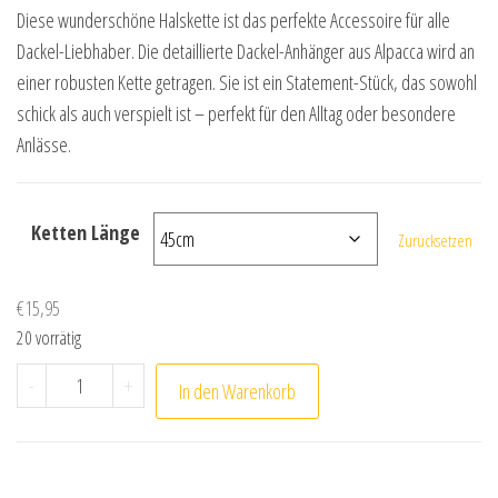
Diese wunderschöne Halskette ist das perfekte Accessoire für alle
Dackel-Liebhaber. Die detaillierte Dackel-Anhänger aus Alpacca wird an
einer robusten Kette getragen. Sie ist ein Statement-Stück, das sowohl
schick als auch verspielt ist – perfekt für den Alltag oder besondere
Anlässe.
Ketten Länge
Zurücksetzen
€
15,95
20 vorrätig
Dackel Anhänger mit Silber Kette Menge
-
+
In den Warenkorb