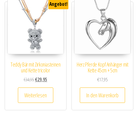
Angebot!
Teddy Bär mit Zirkoniasteinen
Herz Pferde Kopf Anhänger mit
und Kette tricolor
Kette 45cm + 5cm
Ursprünglicher Preis war: €34,95
Aktueller Preis ist: €29,95.
€
34,95
€
29,95
€
17,95
Weiterlesen
In den Warenkorb