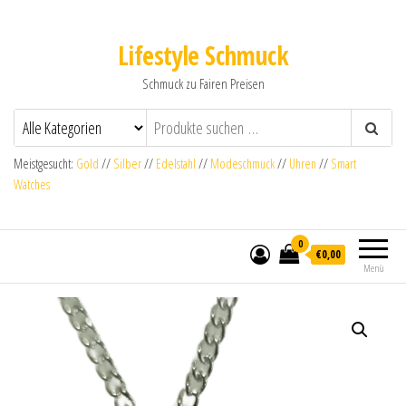
Lifestyle Schmuck
Schmuck zu Fairen Preisen
Meistgesucht:
Gold
//
Silber
//
Edelstahl
//
Modeschmuck
//
Uhren
//
Smart
Watches
0
€0,00
Menü