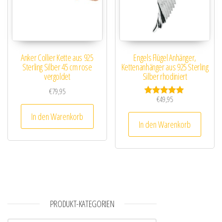
Anker Collier Kette aus 925
Engels Flügel Anhänger,
Sterling Silber 45 cm rose
Kettenanhänger aus 925 Sterling
vergoldet
Silber rhodiniert
€
79,95
€
49,95
Bewertet mit
5.00
In den Warenkorb
von 5
In den Warenkorb
PRODUKT-KATEGORIEN