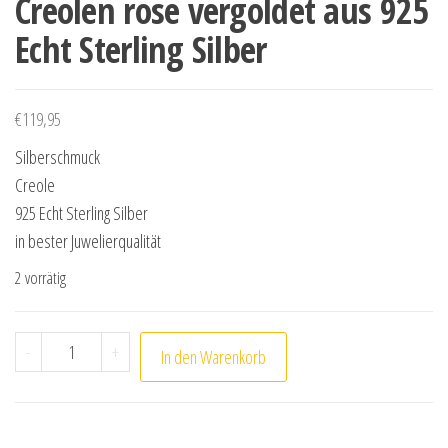
Creolen rose vergoldet aus 925
Echt Sterling Silber
€
119,95
Silberschmuck
Creole
925 Echt Sterling Silber
in bester Juwelierqualität
2 vorrätig
Creolen rose vergoldet aus 925 Echt Sterling Silber Men
-
+
In den Warenkorb