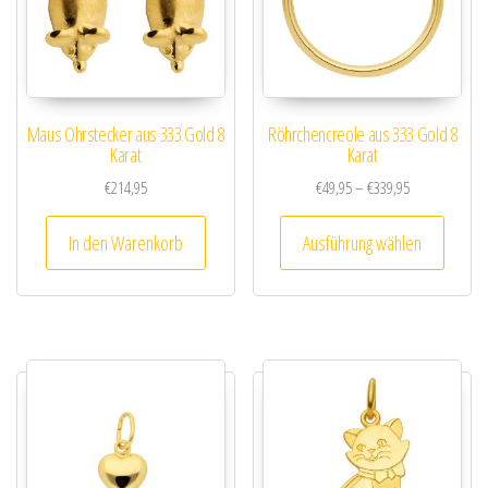
Maus Ohrstecker aus 333 Gold 8
Röhrchencreole aus 333 Gold 8
Karat
Karat
Preisspanne: €
€
214,95
€
49,95
–
€
339,95
Dieses
In den Warenkorb
Ausführung wählen