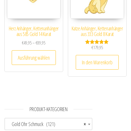
Herz Anhänger, Kettenanhänger
Katze Anhänger, Kettenanhänger
aus 585 Gold 14 Karat
aus 333 Gold 8 Karat
Preisspanne: €49,95 bis €89,95
€
49,95
–
€
89,95
€
179,95
Bewertet mit
Dieses Produkt weist mehrere Varianten au
5.00
Ausführung wählen
von 5
In den Warenkorb
PRODUKT-KATEGORIEN
Gold Ohr Schmuck (121)
×