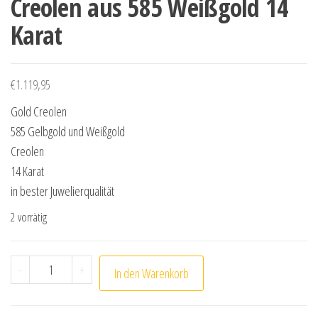
Creolen aus 585 Weißgold 14
Karat
€
1.119,95
Gold Creolen
585 Gelbgold und Weißgold
Creolen
14 Karat
in bester Juwelierqualität
2 vorrätig
Creolen aus 585 Weißgold 14 Karat Menge
-
+
In den Warenkorb