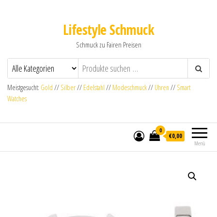
Lifestyle Schmuck
Schmuck zu Fairen Preisen
Meistgesucht:
Gold
//
Silber
//
Edelstahl
//
Modeschmuck
//
Uhren
//
Smart
Watches
0
€0,00
Menü