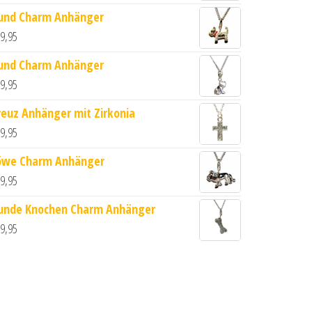
und Charm Anhänger
9,95
und Charm Anhänger
9,95
reuz Anhänger mit Zirkonia
9,95
ia aus 925 echt Silber Menge
öwe Charm Anhänger
9,95
unde Knochen Charm Anhänger
9,95