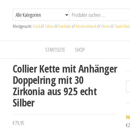
Meistgesucht:
Gold
//
Silber
//
Edelstahl
//
Modeschmuck
//
Uhren
//
Smart Wat
STARTSEITE
SHOP
Collier Kette mit Anhänger
Doppelring mit 30
Zirkonia aus 925 echt
Silber
H
€
79,95
€
2