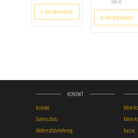
€
49,95
In den Warenkorb
In den Warenkorb
KONTAKT
Kontakt
Mein K
Datenschutz
Mein Ac
Widerrufsbelehrung
Kasse