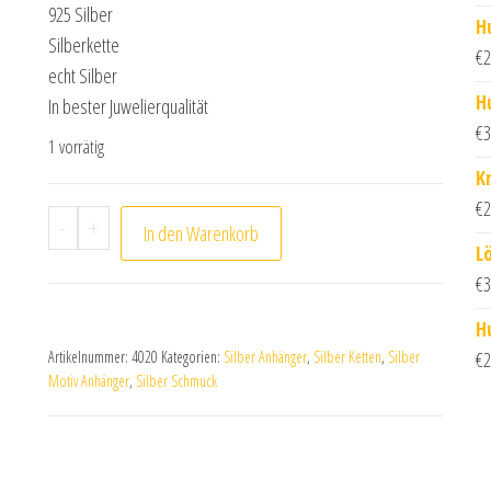
925 Silber
H
Silberkette
€
2
echt Silber
H
In bester Juwelierqualität
€
3
1 vorrätig
K
€
2
Collier Kette mit Anhänger Doppelring mit 30 Zirkon
-
+
In den Warenkorb
L
€
3
H
Artikelnummer:
4020
Kategorien:
Silber Anhänger
,
Silber Ketten
,
Silber
€
2
Motiv Anhänger
,
Silber Schmuck