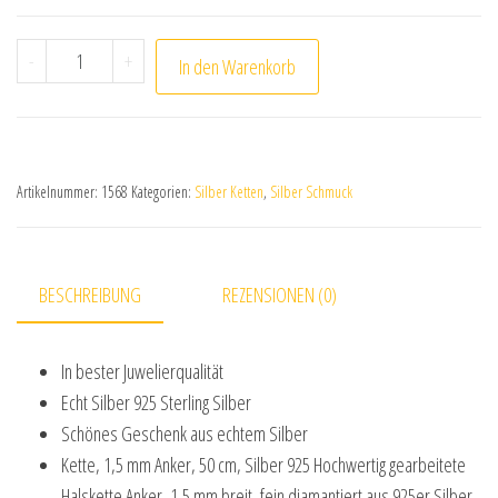
Anker Collier Kette aus 925 Sterling Silber 50 cm goldpl
-
+
In den Warenkorb
Artikelnummer:
1568
Kategorien:
Silber Ketten
,
Silber Schmuck
BESCHREIBUNG
REZENSIONEN (0)
In bester Juwelierqualität
Echt Silber 925 Sterling Silber
Schönes Geschenk aus echtem Silber
Kette, 1,5 mm Anker, 50 cm, Silber 925 Hochwertig gearbeitete
Halskette Anker, 1,5 mm breit, fein diamantiert aus 925er Silber