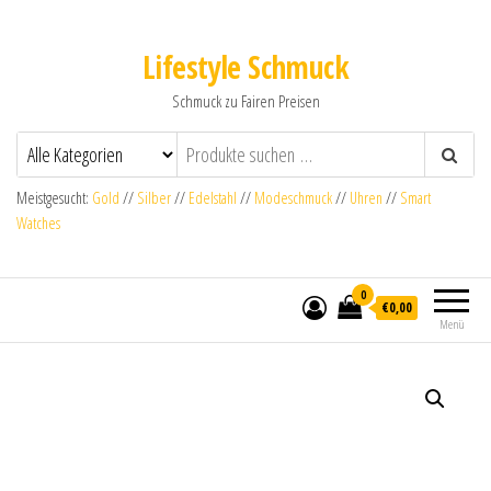
Lifestyle Schmuck
Schmuck zu Fairen Preisen
Meistgesucht:
Gold
//
Silber
//
Edelstahl
//
Modeschmuck
//
Uhren
//
Smart
Watches
0
€0,00
Menü