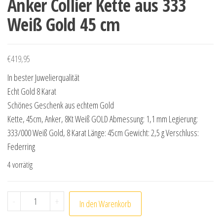
Anker Collier Kette aus 333
Weiß Gold 45 cm
€
419,95
In bester Juwelierqualität
Echt Gold 8 Karat
Schönes Geschenk aus echtem Gold
Kette, 45cm, Anker, 8Kt Weiß GOLD Abmessung: 1,1 mm Legierung:
333/000 Weiß Gold, 8 Karat Länge: 45cm Gewicht: 2,5 g Verschluss:
Federring
4 vorrätig
Anker Collier Kette aus 333 Weiß Gold 45 cm Menge
-
+
In den Warenkorb