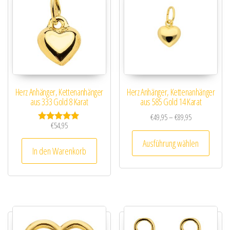
Herz Anhänger, Kettenanhänger
Herz Anhänger, Kettenanhänger
aus 333 Gold 8 Karat
aus 585 Gold 14 Karat
Preisspanne: €
€
49,95
–
€
89,95
€
54,95
Bewertet mit
Dieses
5.00
Ausführung wählen
von 5
In den Warenkorb