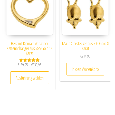
Herz mit Diamant Anhänger
Maus Ohrstecker aus 333 Gold 8
Kettenanhänger aus 585 Gold 14
Karat
Karat
€
214,95
Preisspanne: €189,95 bis €339,95
€
189,95
–
€
339,95
Bewertet mit
In den Warenkorb
5.00
Dieses Produkt weist mehrere Varianten au
von 5
Ausführung wählen