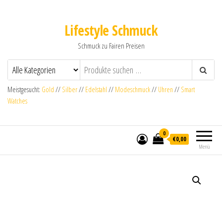
Lifestyle Schmuck
Schmuck zu Fairen Preisen
Meistgesucht:
Gold
//
Silber
//
Edelstahl
//
Modeschmuck
//
Uhren
//
Smart
Watches
0
€0,00
Menü