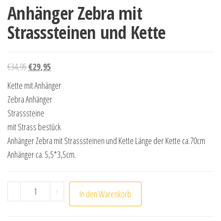
Anhänger Zebra mit
Strasssteinen und Kette
Ursprünglicher Preis war: €34,95
Aktueller Preis ist: €29,95.
€
34,95
€
29,95
Kette mit Anhänger
Zebra Anhänger
Strasssteine
mit Strass bestück
Anhänger Zebra mit Strasssteinen und Kette Länge der Kette ca.70cm
Anhänger ca. 5,5*3,5cm.
Anhänger Zebra mit Strasssteinen und Kette Menge
-
+
In den Warenkorb