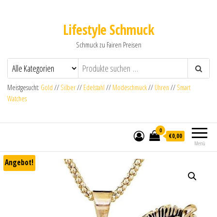
Lifestyle Schmuck
Schmuck zu Fairen Preisen
Meistgesucht:
Gold
//
Silber
//
Edelstahl
//
Modeschmuck
//
Uhren
//
Smart
Watches
0
€0,00
Menü
Angebot!