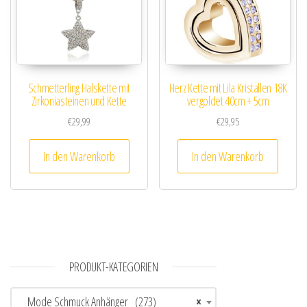
Schmetterling Halskette mit
Herz Kette mit Lila Kristallen 18K
Zirkoniasteinen und Kette
vergoldet 40cm + 5cm
€
29,99
€
29,95
In den Warenkorb
In den Warenkorb
PRODUKT-KATEGORIEN
Mode Schmuck Anhänger (273)
×