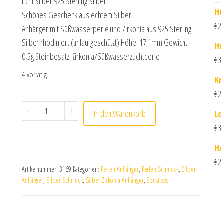
Echt Silber 925 Sterling Silber
H
Schönes Geschenk aus echtem Silber
€
2
Anhänger mit Süßwasserperle und Zirkonia aus 925 Sterling
Silber rhodiniert (anlaufgeschützt) Höhe: 17,1mm Gewicht:
H
0,5g Steinbesatz: Zirkonia/Süßwasserzuchtperle
€
3
4 vorrätig
K
€
2
Anhänger mit Süßwasserzuchtperle und Zirkonia au
-
+
In den Warenkorb
L
€
3
H
€
2
Artikelnummer:
3169
Kategorien:
Perlen Anhänger
,
Perlen Schmuck
,
Silber
Anhänger
,
Silber Schmuck
,
Silber Zirkonia Anhänger
,
Sonstiges