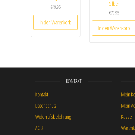
Silber
€
49,95
€
79,95
In den Warenkorb
In den Warenkorb
KONTAKT
Kontakt
Mein K
Datenschutz
Mein Ac
Widerrufsbelehrung
Kasse
AGB
Warenk