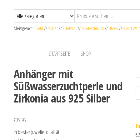
Meistgesucht:
Gold
//
Silber
//
Edelstahl
//
Modeschmuck
//
Uhren
//
Smart Wat
STARTSEITE
SHOP
Anhänger mit
Süßwasserzuchtperle und
Zirkonia aus 925 Silber
€
39,95
H
In bester Juwelierqualität
€
2