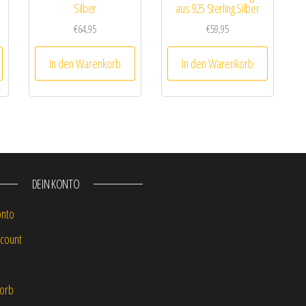
Silber
aus 925 Sterling Silber
€
64,95
€
59,95
In den Warenkorb
In den Warenkorb
DEIN KONTO
onto
count
orb