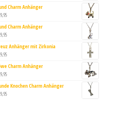
und Charm Anhänger
9,95
und Charm Anhänger
9,95
reuz Anhänger mit Zirkonia
9,95
s 925 Silber Menge
öwe Charm Anhänger
9,95
unde Knochen Charm Anhänger
9,95