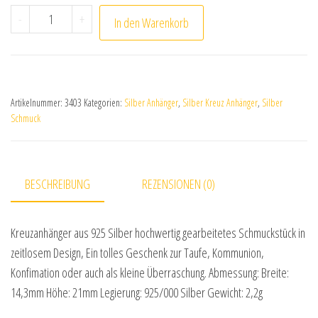
Anhänger Kreuz Kreuzanhänger 925 Sterling Silber rhod
-
+
In den Warenkorb
Artikelnummer:
3403
Kategorien:
Silber Anhänger
,
Silber Kreuz Anhänger
,
Silber
Schmuck
BESCHREIBUNG
REZENSIONEN (0)
Kreuzanhänger aus 925 Silber hochwertig gearbeitetes Schmuckstück in
zeitlosem Design, Ein tolles Geschenk zur Taufe, Kommunion,
Konfimation oder auch als kleine Überraschung. Abmessung: Breite:
14,3mm Höhe: 21mm Legierung: 925/000 Silber Gewicht: 2,2g