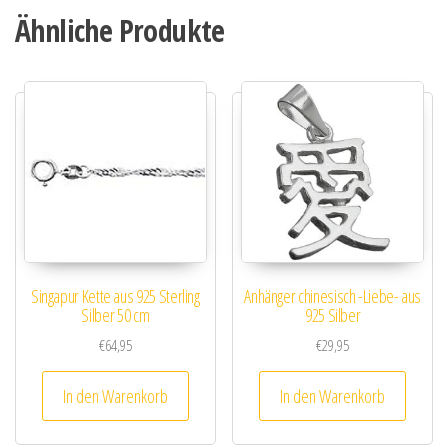
Ähnliche Produkte
Singapur Kette aus 925 Sterling
Anhänger chinesisch -Liebe- aus
Silber 50 cm
925 Silber
€
64,95
€
29,95
In den Warenkorb
In den Warenkorb