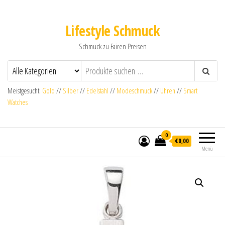
Lifestyle Schmuck
Schmuck zu Fairen Preisen
Meistgesucht:
Gold
//
Silber
//
Edelstahl
//
Modeschmuck
//
Uhren
//
Smart
Watches
0
€0,00
Menü