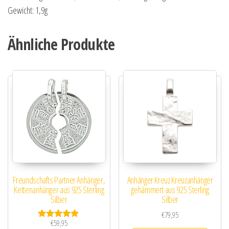
Gewicht: 1,9g
Ähnliche Produkte
Freundschafts Partner Anhänger,
Anhänger Kreuz Kreuzanhänger
Kettenanhänger aus 925 Sterling
gehämmert aus 925 Sterling
Silber
Silber
€
79,95
€
59,95
Bewertet mit