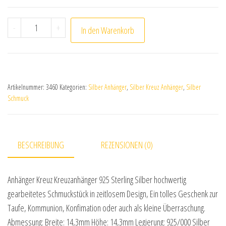
Anhänger Kreuz Kreuzanhänger 925 Sterling Silber Men
-
+
In den Warenkorb
Artikelnummer:
3460
Kategorien:
Silber Anhänger
,
Silber Kreuz Anhänger
,
Silber
Schmuck
BESCHREIBUNG
REZENSIONEN (0)
Anhänger Kreuz Kreuzanhänger 925 Sterling Silber hochwertig
gearbeitetes Schmuckstück in zeitlosem Design, Ein tolles Geschenk zur
Taufe, Kommunion, Konfimation oder auch als kleine Überraschung.
Abmessung: Breite: 14,3mm Höhe: 14,3mm Legierung: 925/000 Silber