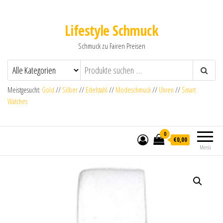
Lifestyle Schmuck
Schmuck zu Fairen Preisen
Meistgesucht:
Gold
//
Silber
//
Edelstahl
//
Modeschmuck
//
Uhren
//
Smart
Watches
0
€0,00
Menü