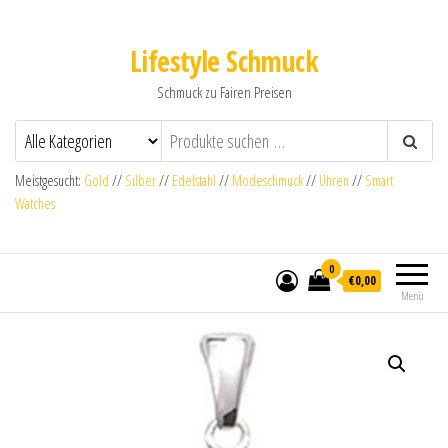
Lifestyle Schmuck
Schmuck zu Fairen Preisen
Meistgesucht:
Gold
//
Silber
//
Edelstahl
//
Modeschmuck
//
Uhren
//
Smart
Watches
0
€0,00
Menü