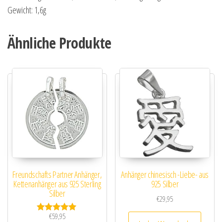
Gewicht: 1,6g
Ähnliche Produkte
Freundschafts Partner Anhänger,
Anhänger chinesisch -Liebe- aus
Kettenanhänger aus 925 Sterling
925 Silber
Silber
€
29,95
€
59,95
Bewertet mit