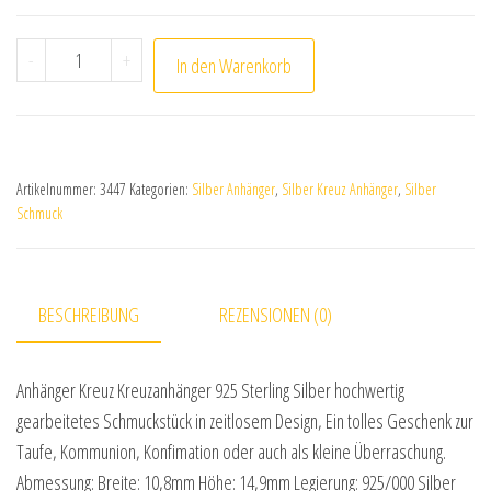
Anhänger Kreuz Kreuzanhänger 925 Sterling Silber Men
-
+
In den Warenkorb
Artikelnummer:
3447
Kategorien:
Silber Anhänger
,
Silber Kreuz Anhänger
,
Silber
Schmuck
BESCHREIBUNG
REZENSIONEN (0)
Anhänger Kreuz Kreuzanhänger 925 Sterling Silber hochwertig
gearbeitetes Schmuckstück in zeitlosem Design, Ein tolles Geschenk zur
Taufe, Kommunion, Konfimation oder auch als kleine Überraschung.
Abmessung: Breite: 10,8mm Höhe: 14,9mm Legierung: 925/000 Silber