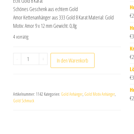
Echt Gold 8 Karat
H
Schönes Geschenk aus echtem Gold
€
2
Amor Kettenanhänger aus 333 Gold 8 Karat Material: Gold
Motiv: Amor 9 x 12 mm Gewicht: 0,8g
H
€
3
4 vorrätig
K
Anhänger, Kettenanhänger Amor aus 333 Gold 8 Ka
€
2
-
+
In den Warenkorb
L
€
3
H
Artikelnummer:
1142
Kategorien:
Gold Anhänger
,
Gold Motiv Anhänger
,
€
2
Gold Schmuck