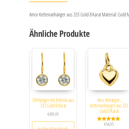
Amor Kettenanhänger aus 333 Gold 8 Karat Material: Gold M
Ähnliche Produkte
Ohrhänger mit Zirkonia aus
Herz Anhänger,
333 Gold 8 Karat
Kettenanhänger aus 333
Gold 8 Karat
€
459,95
€
54,95
Bewertet mit
In den Warenkorb