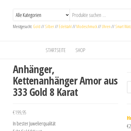
Meistgesucht:
Gold
//
Silber
//
Edelstahl
//
Modeschmuck
//
Uhren
//
Smart Wat
STARTSEITE
SHOP
Anhänger,
Kettenanhänger Amor aus
333 Gold 8 Karat
€
199,95
H
In bester Juwelierqualität
€
2