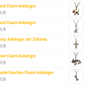
und Charm Anhänger
9,95
und Charm Anhänger
9,95
reuz Anhänger mit Zirkonia
rat Menge
9,95
öwe Charm Anhänger
9,95
unde Knochen Charm Anhänger
9,95