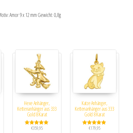
otiv: Amor 9 x 12 mm Gewicht: 0,8g
Hexe Anhänger,
Katze Anhänger,
Kettenanhänger aus 333
Kettenanhänger aus 333
Gold 8 Karat
Gold 8 Karat
€
359,95
€
179,95
Bewertet mit
Bewertet mit