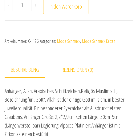
Anhänger Allah mit Kette und Zirkoniasteinen Menge
-
+
In den Warenkorb
Artikelnummer:
C-1176
Kategorien:
Mode Schmuck
,
Mode Schmuck Ketten
BESCHREIBUNG
REZENSIONEN (0)
Anhänger, Allah, Arabisches Schriftzeichen,Religiös Muslimisch,
Bezeichnung für „Gott“, Allah ist der einzige Gott im Islam, in bester
Juwelierqualität. Ein besonderer Eyecatcher als Ausdruck tiefsten
Glaubens. Anhänger Größe: 2,2*2,9 cm Ketten Länge: 50cm+5cm
(Längenverstellbar) Legierung: Alpacca Platiniert Anhänger ist mit
Zirkoniasteinen bestückt.