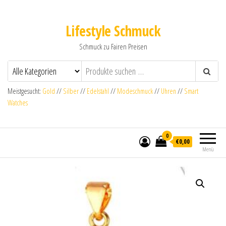
Lifestyle Schmuck
Schmuck zu Fairen Preisen
Meistgesucht:
Gold
//
Silber
//
Edelstahl
//
Modeschmuck
//
Uhren
//
Smart
Watches
0
€0,00
Menü