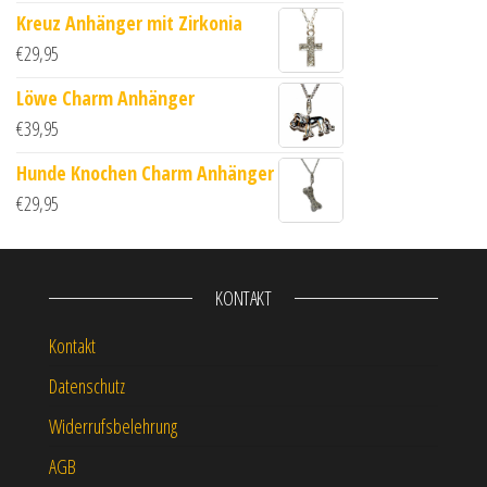
Kreuz Anhänger mit Zirkonia
€
29,95
Löwe Charm Anhänger
€
39,95
Hunde Knochen Charm Anhänger
€
29,95
KONTAKT
Kontakt
Datenschutz
Widerrufsbelehrung
AGB